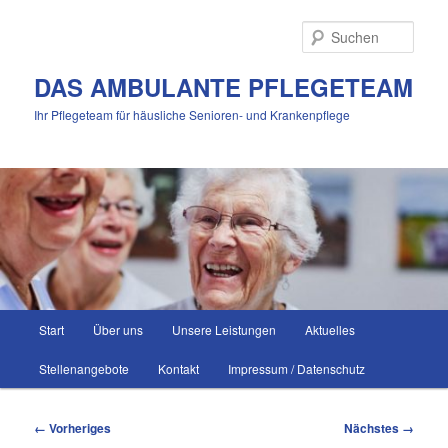
Zum
primären
Such
Inhalt
springen
DAS AMBULANTE PFLEGETEAM
Ihr Pflegeteam für häusliche Senioren- und Krankenpflege
Hauptmenü
Start
Über uns
Unsere Leistungen
Aktuelles
Stellenangebote
Kontakt
Impressum / Datenschutz
Bilder-
← Vorheriges
Nächstes →
Navigation